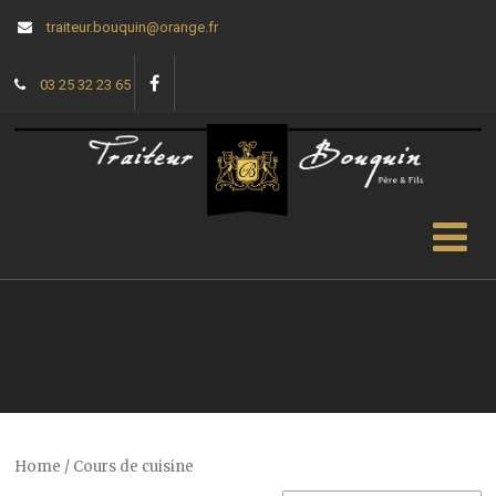
traiteur.bouquin@orange.fr
03 25 32 23 65
Home
/ Cours de cuisine