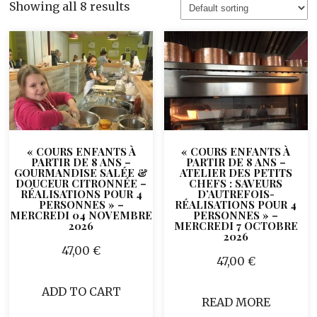
Showing all 8 results
« COURS ENFANTS À
« COURS ENFANTS À
PARTIR DE 8 ANS –
PARTIR DE 8 ANS –
GOURMANDISE SALÉE &
ATELIER DES PETITS
DOUCEUR CITRONNÉE –
CHEFS : SAVEURS
RÉALISATIONS POUR 4
D’AUTREFOIS-
PERSONNES » –
RÉALISATIONS POUR 4
MERCREDI 04 NOVEMBRE
PERSONNES » –
2026
MERCREDI 7 OCTOBRE
2026
47,00
€
47,00
€
ADD TO CART
READ MORE